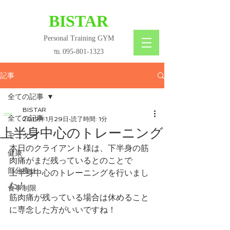
​BISTAR
Personal Training GYM
℡
095-801-1323
記事
全ての記事
BISTAR
全ての記事
2019年1月29日
読了時間: 1分
上半身中心のトレーニング
モニター
本日のクライアント様は、下半身の筋
健康
肉痛がまだ残っているとのことで
部分痩せ
上半身中心のトレーニングを行いまし
た！
食事制限
筋肉痛が残っている場合は休めること
に専念した方がいいですね！